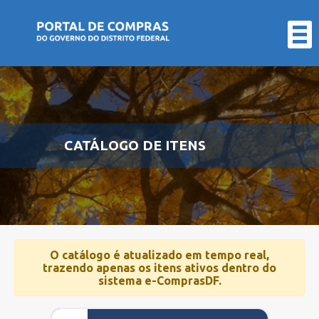
LICITAÇÕES
CONTRATOS
FORNECEDOR
ÓRGÃO
CATÁLOGO DE ITENS
ATAS
DE
REGISTRO
O catálogo é atualizado em tempo real,
trazendo apenas os itens ativos dentro do
DE
sistema e-ComprasDF.
PREÇO