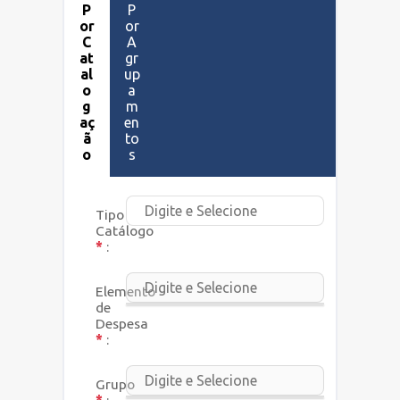
P
P
or
or
CATÁLOGO
C
A
at
gr
al
up
TRANSPARÊNCIA
o
a
g
m
INDICADORES
aç
en
ã
to
o
s
Tipo de
Catálogo
*
:
Elemento
de
Despesa
*
:
Grupo