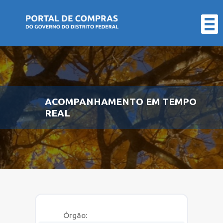
LICITAÇÕES
CONTRATOS
FORNECEDOR
ÓRGÃO
ACOMPANHAMENTO EM TEMPO
REAL
ATAS
DE
REGISTRO
DE
PREÇO
Órgão: